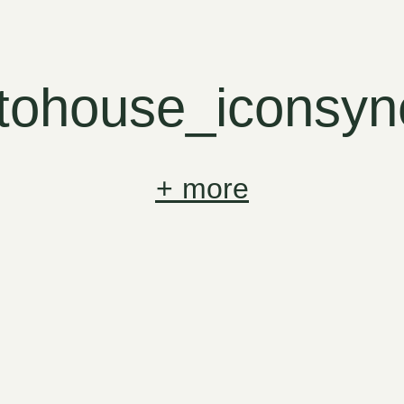
ntohouse_iconsyn
+
more